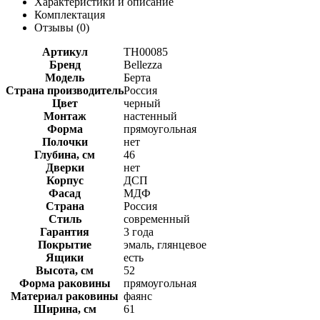
Характеристики и описание
Комплектация
Отзывы (
0
)
Артикул
ТН00085
Бренд
Bellezza
Модель
Берта
Страна производитель
Россия
Цвет
черный
Монтаж
настенный
Форма
прямоугольная
Полочки
нет
Глубина, см
46
Дверки
нет
Корпус
ДСП
Фасад
МДФ
Страна
Россия
Стиль
современный
Гарантия
3 года
Покрытие
эмаль, глянцевое
Ящики
есть
Высота, см
52
Форма раковины
прямоугольная
Материал раковины
фаянс
Ширина, см
61