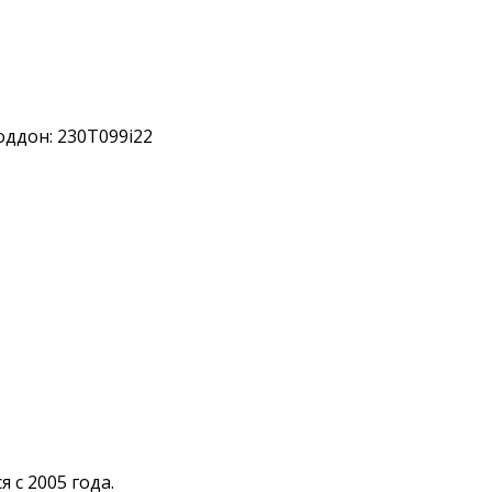
ддон: 230T099i22
 с 2005 года.