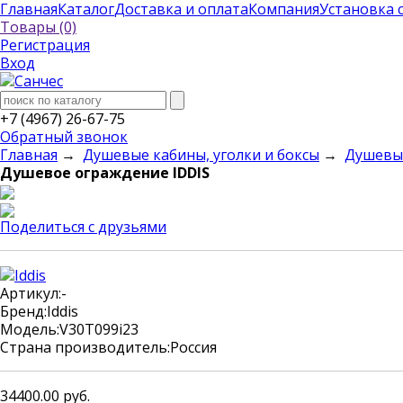
Главная
Каталог
Доставка и оплата
Компания
Установка 
Товары (0)
Регистрация
Вход
+7 (4967) 26-67-75
Обратный звонок
Главная
→
Душевые кабины, уголки и боксы
→
Душевы
Душевое ограждение IDDIS
Поделиться с друзьями
Артикул:
-
Бренд:
Iddis
Модель:
V30T099i23
Страна производитель:
Россия
34400.00
руб.