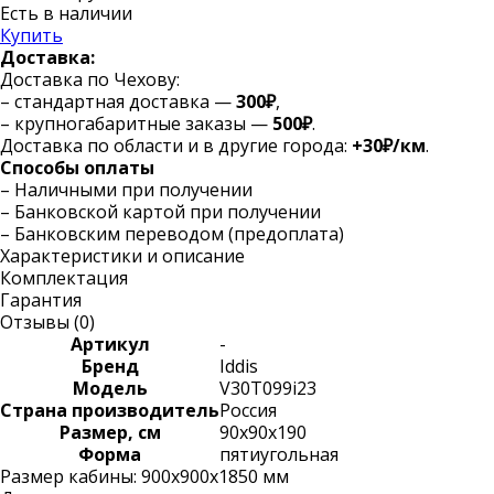
Есть в наличии
Купить
Доставка:
Доставка по Чехову:
– стандартная доставка —
300₽
,
– крупногабаритные заказы —
500₽
.
Доставка по области и в другие города:
+30₽/км
.
Способы оплаты
– Наличными при получении
– Банковской картой при получении
– Банковским переводом (предоплата)
Характеристики и описание
Комплектация
Гарантия
Отзывы (
0
)
Артикул
-
Бренд
Iddis
Модель
V30T099i23
Страна производитель
Россия
Размер, см
90х90х190
Форма
пятиугольная
Размер кабины: 900x900x1850 мм