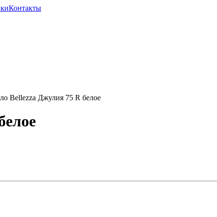
ики
Контакты
о Bellezza Джулия 75 R белое
белое