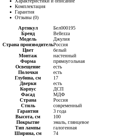
Характеристики и описание
Комплектация
Гарантия
Отзывы (
0
)
Артикул
Бел000195
Бренд
Bellezza
Модель
Джулия
Страна производитель
Россия
Цвет
белый
Монтаж
настенный
Форма
прямоугольная
Освещение
есть
Полочки
есть
Глубина, см
17
Дверки
есть
Корпус
ДСП
Фасад
МДФ
Страна
Россия
Стиль
современный
Гарантия
3 года
Высота, см
100
Покрытие
эмаль, глянцевое
Тип лампы
галогенная
Ширина, см
74