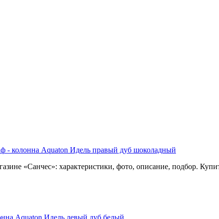
ф - колонна Aquaton Идель правый дуб шоколадный
газине «Санчес»: характеристики, фото, описание, подбор. Куп
онна Aquaton Идель левый дуб белый