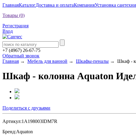
Главная
Каталог
Доставка и оплата
Компания
Установка сантехн
Товары (0)
Регистрация
Вход
+7 (4967) 26-67-75
Обратный звонок
Главная
→
Мебель для ванной
→
Шкафы-пеналы
→ Шкаф - ко
Шкаф - колонна Aquaton Иде
Поделиться с друзьями
Артикул:
1A198003IDM7R
Бренд:
Aquaton