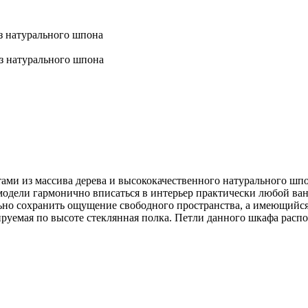
из натурального шпона
из натурального шпона
ами из массива дерева и высококачественного натурального шпо
т модели гармонично вписаться в интерьер практически любой в
ально сохранить ощущение свободного пространства, а имеющий
лируемая по высоте стеклянная полка. Петли данного шкафа рас