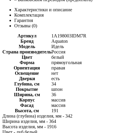
Характеристики и описание
Комплектация
Гарантия
Отзывы (
0
)
Артикул
1A198003IDM7R
Бренд
Aquaton
Модель
Идель
Страна производитель
Россия
Цвет
белый
Форма
прямоугольная
Ориентация
правая
Освещение
нет
Дверки
есть
Глубина, см
34
Покрытие
шпон
Ширина, см
36
Корпус
массив
Фасад
массив
Высота, см
191
Длина (глубина) изделия, мм - 342
Ширина изделия, мм - 364
Высота изделия, мм - 1916
Цвет - дуб белый