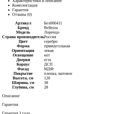
Характеристики и описание
Комплектация
Гарантия
Отзывы (
0
)
Артикул
Бел000411
Бренд
Bellezza
Модель
Лоренцо
Страна производитель
Россия
Цвет
серебро
Форма
прямоугольная
Ориентация
левая
Освещение
нет
Дверки
есть
Корпус
ДСП
Фасад
МДФ
Покрытие
пленка, матовое
Высота, см
120
Ширина, см
38
Глубина, см
28
Описание
Гарантия
Гарантия 3 года