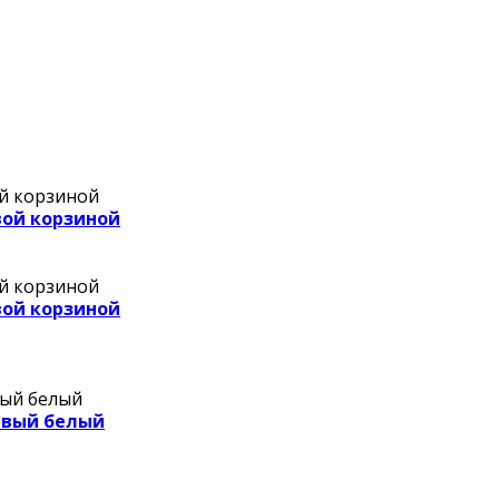
вой корзиной
вой корзиной
авый белый