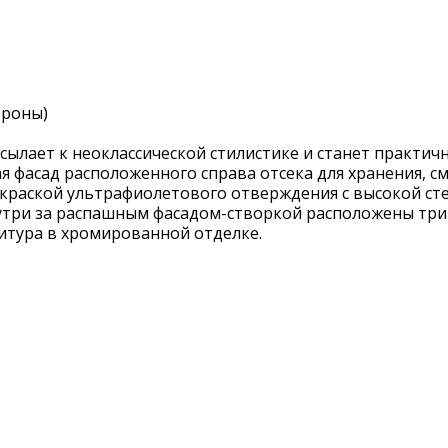
ороны)
ылает к неоклассической стилистике и станет практи
 фасад расположенного справа отсека для хранения, с
 краской ультрафиолетового отверждения с высокой ст
утри за распашным фасадом-створкой расположены три
итура в хромированной отделке.