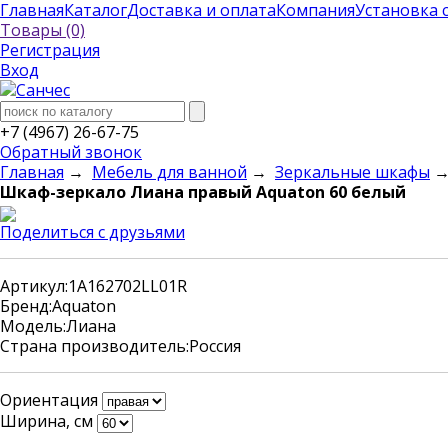
Главная
Каталог
Доставка и оплата
Компания
Установка 
Товары (0)
Регистрация
Вход
+7 (4967) 26-67-75
Обратный звонок
Главная
→
Мебель для ванной
→
Зеркальные шкафы
→
Шкаф-зеркало Лиана правый Aquaton 60 белый
Поделиться с друзьями
Артикул:
1A162702LL01R
Бренд:
Aquaton
Модель:
Лиана
Страна производитель:
Россия
Ориентация
Ширина, см