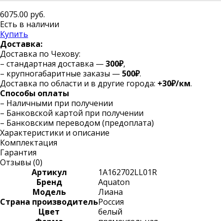
6075.00
руб.
Есть в наличии
Купить
Доставка:
Доставка по Чехову:
– стандартная доставка —
300₽
,
– крупногабаритные заказы —
500₽
.
Доставка по области и в другие города:
+30₽/км
.
Способы оплаты
– Наличными при получении
– Банковской картой при получении
– Банковским переводом (предоплата)
Характеристики и описание
Комплектация
Гарантия
Отзывы (
0
)
Артикул
1A162702LL01R
Бренд
Aquaton
Модель
Лиана
Страна производитель
Россия
Цвет
белый