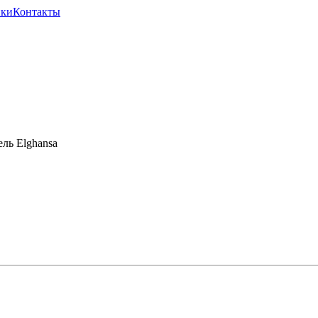
ики
Контакты
ь Elghansa