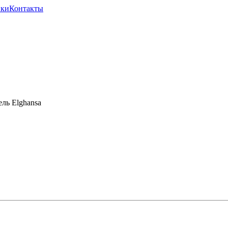
ики
Контакты
ь Elghansa