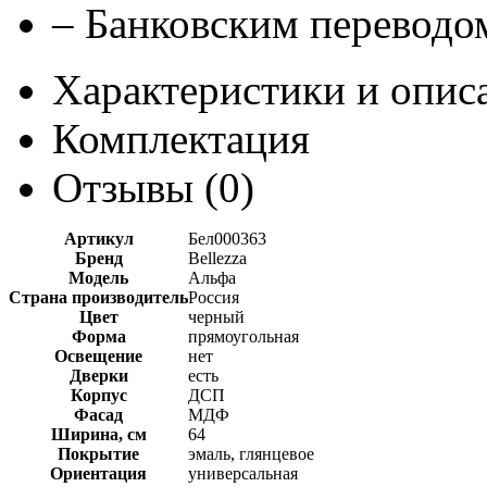
– Банковским переводом
Характеристики и опис
Комплектация
Отзывы (
0
)
Артикул
Бел000363
Бренд
Bellezza
Модель
Альфа
Страна производитель
Россия
Цвет
черный
Форма
прямоугольная
Освещение
нет
Дверки
есть
Корпус
ДСП
Фасад
МДФ
Ширина, см
64
Покрытие
эмаль, глянцевое
Ориентация
универсальная