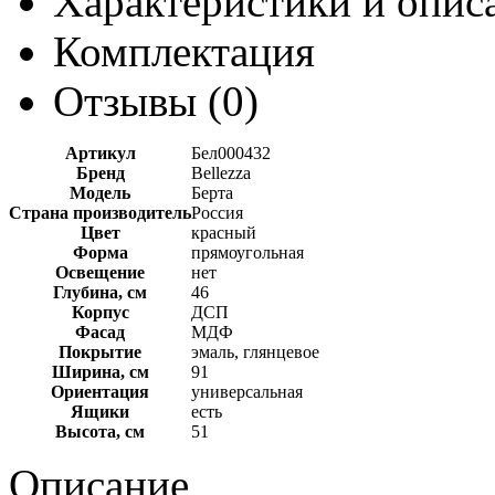
Характеристики и опис
Комплектация
Отзывы (
0
)
Артикул
Бел000432
Бренд
Bellezza
Модель
Берта
Страна производитель
Россия
Цвет
красный
Форма
прямоугольная
Освещение
нет
Глубина, см
46
Корпус
ДСП
Фасад
МДФ
Покрытие
эмаль, глянцевое
Ширина, см
91
Ориентация
универсальная
Ящики
есть
Высота, см
51
Описание