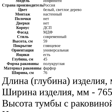
Модель
Инфинити
Страна производитель
Россия
Цвет
белый, светлое дерево
Монтаж
настенный
Полочки
нет
Дверки
нет
Корпус
ДСП
Фасад
МДФ
Стиль
современный
Высота, см
59
Покрытие
глянцевое
Ориентация
универсальная
Ящики
есть
Глубина, см
45
Форма раковины
полукруглая
Материал раковины
фарфор
Ширина, см
76
Длина (глубина) изделия, 
Ширина изделия, мм - 76
Высота тумбы с раковиной