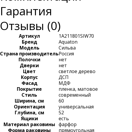
Гарантия
Отзывы (
0
)
Артикул
1A211801SIW70
Бренд
Aquaton
Модель
Сильва
Страна производитель
Россия
Полочки
нет
Дверки
нет
Цвет
светлое дерево
Корпус
ДСП
Фасад
МДФ
Покрытие
пленка, матовое
Стиль
современный
Ширина, см
60
Ориентация
универсальная
Глубина, см
52
Ящики
есть
Материал раковины
фарфор
Форма раковины
прямоугольная