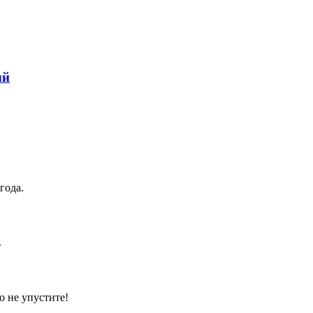
ый
года.
.
о не упустите!