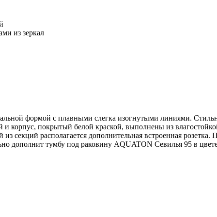
й
ами из зеркал
льной формой с плавными слегка изогнутыми линиями. Стильн
й и корпус, покрытый белой краской, выполнены из влагостойк
й из секций располагается дополнительная встроенная розетка.
ьно дополнит тумбу под раковину AQUATON Севилья 95 в цвете