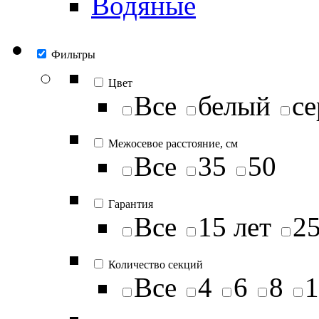
Водяные
Фильтры
Цвет
Все
белый
се
Межосевое расстояние, см
Все
35
50
Гарантия
Все
15 лет
25
Количество секций
Все
4
6
8
1