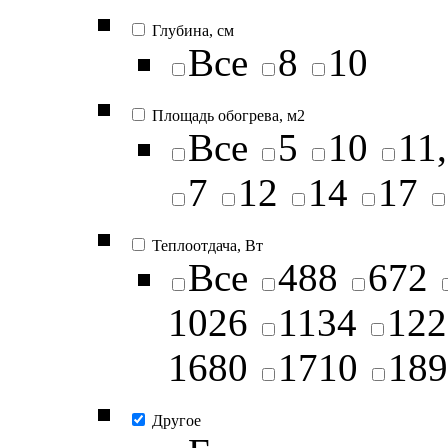
Глубина, см
Все
8
10
Площадь обогрева, м2
Все
5
10
11
7
12
14
17
Теплоотдача, Вт
Все
488
672
1026
1134
122
1680
1710
189
Другое