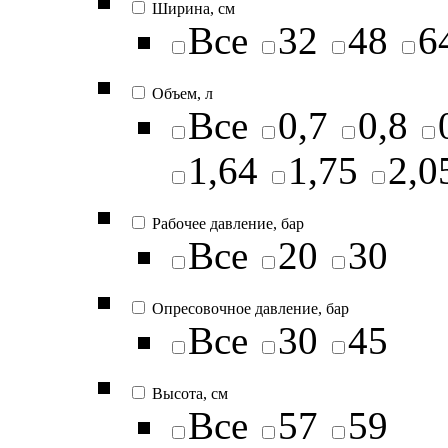
Ширина, см
Все
32
48
6
Объем, л
Все
0,7
0,8
1,64
1,75
2,0
Рабочее давление, бар
Все
20
30
Опресовочное давление, бар
Все
30
45
Высота, см
Все
57
59